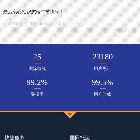
最后衷心预祝您端午节快乐！
上海木春货运[2020.06.17-15:10] 访问：2172
[
关闭窗口
]
25
23180
国际航线
用户累计
99.2
%
99.5
%
妥投率
用户时效
快捷服务
国际托运