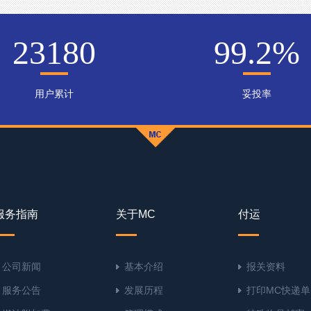
23180
99.2
%
用户累计
妥投率
服务指南
关于MC
付运
公司新闻
基本介绍
报关资料
服务公告
发展历程
打印MC快递单